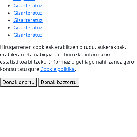
Gizarteratuz
Gizarteratuz
Gizarteratuz
Gizarteratuz
Gizarteratuz
Hirugarrenen cookieak erabiltzen ditugu, aukerakoak,
erabilerari eta nabigazioari buruzko informazio
estatistikoa biltzeko. Informazio gehiago nahi izanez gero,
kontsultatu gure
Cookie politika
.
Denak onartu
Denak baztertu