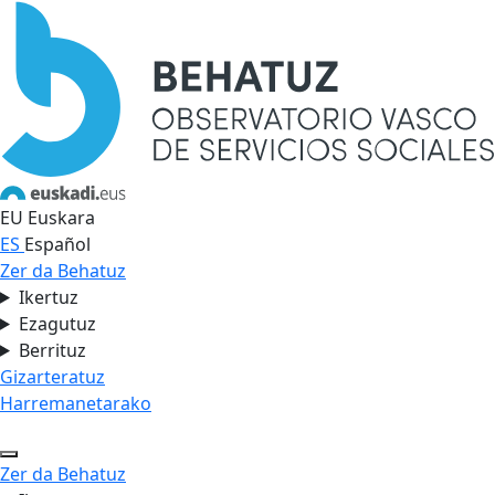
EU
Euskara
ES
Español
Zer da Behatuz
Ikertuz
Ezagutuz
Berrituz
Gizarteratuz
Harremanetarako
Zer da Behatuz