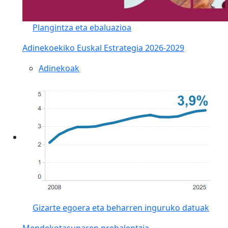
Plangintza eta ebaluazioa
Adinekoekiko Euskal Estrategia 2026-2029
Adinekoak
Gizarte egoera eta beharren inguruko datuak
Mendekotasunaren prebalentzia