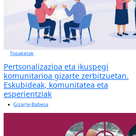
Topaketak
Pertsonalizazioa eta ikuspegi
komunitarioa gizarte zerbitzuetan.
Eskubideak, komunitatea eta
esperientziak
Gizarte-Babesa