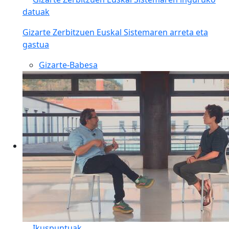
datuak
Gizarte Zerbitzuen Euskal Sistemaren arreta eta
gastua
Gizarte-Babesa
Ikuspuntuak