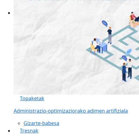
Topaketak
Administrazio-optimizaziorako adimen artifiziala
Gizarte-babesa
Tresnak