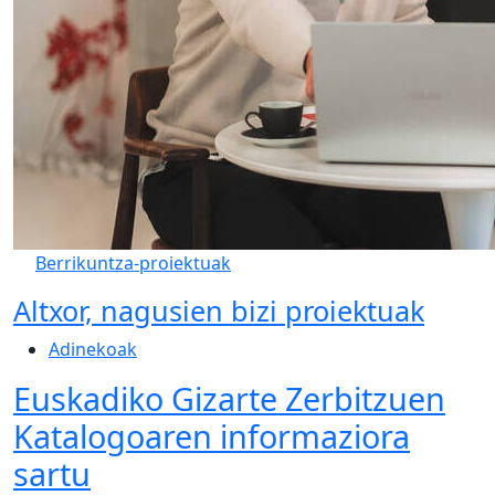
Berrikuntza-proiektuak
Altxor, nagusien bizi proiektuak
Adinekoak
Euskadiko Gizarte Zerbitzuen
Katalogoaren informaziora
sartu