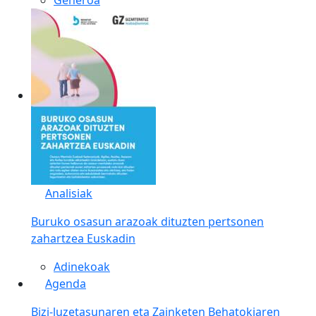
Analisiak
Buruko osasun arazoak dituzten pertsonen
zahartzea Euskadin
Adinekoak
Agenda
Bizi-luzetasunaren eta Zainketen Behatokiaren