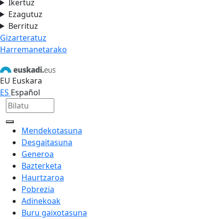
Ikertuz
Ezagutuz
Berrituz
Gizarteratuz
Harremanetarako
EU
Euskara
ES
Español
Mendekotasuna
Desgaitasuna
Generoa
Bazterketa
Haurtzaroa
Pobrezia
Adinekoak
Buru gaixotasuna