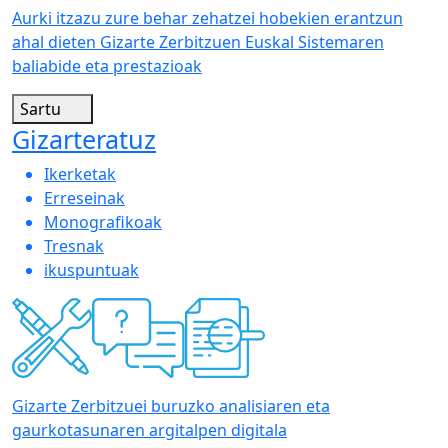
Aurki itzazu zure behar zehatzei hobekien erantzun
ahal dieten Gizarte Zerbitzuen Euskal Sistemaren
baliabide eta prestazioak
Sartu
Gizarteratuz
Ikerketak
Erreseinak
Monografikoak
Tresnak
ikuspuntuak
Gizarte Zerbitzuei buruzko analisiaren eta
gaurkotasunaren argitalpen digitala