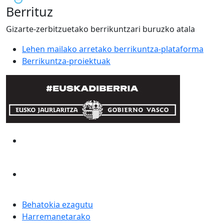
Berrituz
Gizarte-zerbitzuetako berrikuntzari buruzko atala
Lehen mailako arretako berrikuntza-plataforma
Berrikuntza-proiektuak
Behatokia ezagutu
Harremanetarako