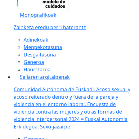
Monografikoak
Zainketa eredu berri baterantz
Adinekoak
Menpekotasuna
Desgaitasuna
Generoa
Haurtzaroa
Sailaren argitalpenak
Comunidad Autónoma de Euskadi. Acoso sexual y
acoso reiterado dentro y fuera de la pareja y
violencia en el entorno laboral. Encuesta de
violencia contra las mujeres y otras formas de
violencia interpersonal 2024 = Euskal Autonomia
Erkidegoa. Sexu-jazarpe
Generoa