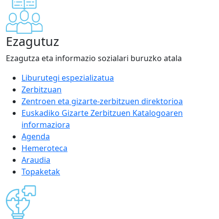
Ezagutuz
Ezagutza eta informazio sozialari buruzko atala
Liburutegi espezializatua
Zerbitzuan
Zentroen eta gizarte-zerbitzuen direktorioa
Euskadiko Gizarte Zerbitzuen Katalogoaren
informaziora
Agenda
Hemeroteca
Araudia
Topaketak