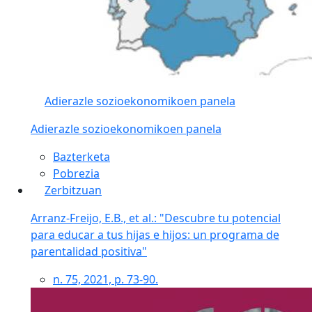
Adierazle sozioekonomikoen panela
Adierazle sozioekonomikoen panela
Bazterketa
Pobrezia
Zerbitzuan
Arranz-Freijo, E.B., et al.: "Descubre tu potencial
para educar a tus hijas e hijos: un programa de
parentalidad positiva"
n. 75, 2021, p. 73-90.