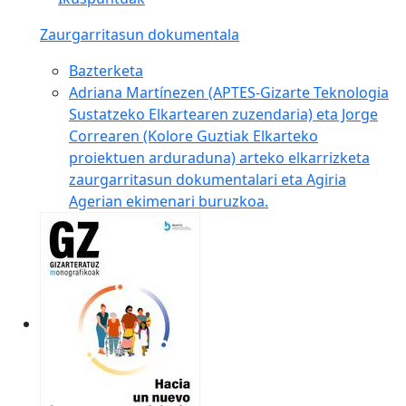
Zaurgarritasun dokumentala
Bazterketa
Adriana Martínezen (APTES-Gizarte Teknologia
Sustatzeko Elkartearen zuzendaria) eta Jorge
Correaren (Kolore Guztiak Elkarteko
proiektuen arduraduna) arteko elkarrizketa
zaurgarritasun dokumentalari eta Agiria
Agerian ekimenari buruzkoa.