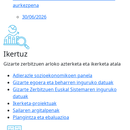
aurkezpena
30/06/2026
Ikertuz
Gizarte zerbitzuen arloko azterketa eta ikerketa atala
Adierazle sozioekonomikoen panela
Gizarte egoera eta beharren inguruko datuak
Gizarte Zerbitzuen Euskal Sistemaren inguruko
datuak
Ikerketa-proiektuak
Sailaren argitalpenak
Plangintza eta ebaluazioa